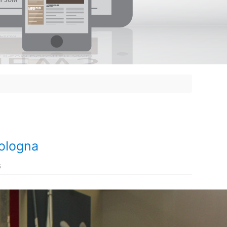
ologna
6