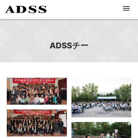
Toggl
navig
ADSSチー