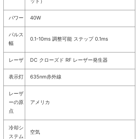
レーザ
DC クローズド RF レーザー発生器
表示灯
635nm赤外線
レーザ
ーの原
アメリカ
点
冷却シ
空気
ステム
モニタ
15インチ16ビットカラーLCDディスプレイ
ー画面
グラフ
ィック
正方形、長方形、円、ひし形、三角形、楕円、
スのス
線形