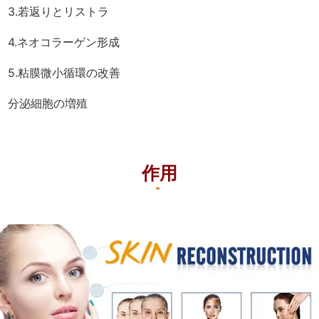
3.若返りとリストラ
4.ネオコラーゲン形成
5.粘膜微小循環の改善
分泌細胞の増殖
作用