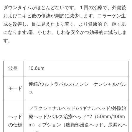
波長
10.6um
連続/ウルトラパルス/ノンシーケンシャルパル
モード
ス
フラクショナルヘッド/バギナルヘッド/外陰治
ヘッド
療ヘッド/パルス治療ヘッド*2（50mm/100m
の仕様
m）オプション（膣頸部浸食ヘッド、尿漏れヘ
ッド）
パワー
40W
パルス
0.1-10ms 調整可能 ステップ 0.1ms
幅