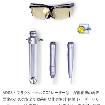
ADSSのフラクショナルCO2レーザーは、深部皮膚の再表
面化のための安全で効果的な非切除(非創傷)レーザーリサ