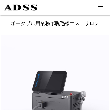
Toggl
navig
ポータブル用業務ポ脱毛機エステサロン