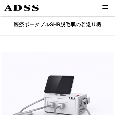
Toggl
navig
医療ポータブルSHR脱毛肌の若返り機